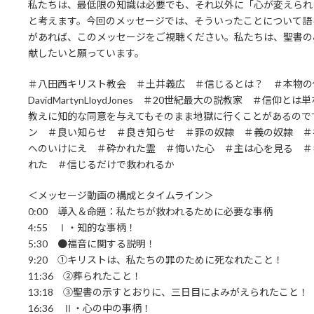
私たちは、最低限の知識は必要でも、それ以外に「心が変えられ
と考えます。今回のメッセージでは、そういったことについて語
があれば、このメッセージをご視聴ください。私たちは、聖書の
献したいと願っています。
＃八田西キリスト教会 ＃土井義広 ＃信じるとは？ ＃本物の
DavidMartynLloydJones ＃20世紀最大の説教家 ＃
教えに知的な同意を与えてもそのまま地獄に行くことがあるので
ン ＃良い知らせ ＃良き知らせ ＃罪の奴隷 ＃義の奴隷 ＃
へのいけにえ ＃砕かれた霊 ＃悔いた心 ＃主は心を見る ＃
れた ＃信じるだけで救われるか
＜メッセージ動画の構成とタイムライン＞
0:00 導入＆命題：私たちが救われるために必要な事柄
4:55 Ⅰ・知的な事柄！
5:30 ●福音に関する説明！
9:20 ①キリストは、私たちの罪のために死なれたこと！
11:36 ②葬られたこと！
13:18 ③聖書の示すとおりに、三日目によみがえられたこと！
16:36 Ⅱ・心の中の事柄！