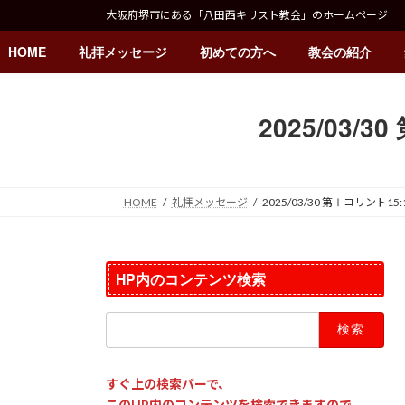
コ
ナ
大阪府堺市にある「八田西キリスト教会」のホームページ
ン
ビ
テ
ゲ
HOME
礼拝メッセージ
初めての方へ
教会の紹介
ン
ー
ツ
シ
へ
ョ
2025/03
ス
ン
キ
に
ッ
移
プ
動
HOME
礼拝メッセージ
2025/03/30 第Ⅰコリント
HP内のコンテンツ検索
検
索:
すぐ上の検索バーで、
このHP内のコンテンツを検索できますので、