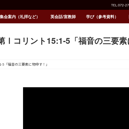
TEL.072-2
集会案内（礼拝など）
英会話/宣教師
学び（参考資料）
/30 第Ⅰコリント15:1-5「福音の三
15:1-5「福音の三要素に物申す！」