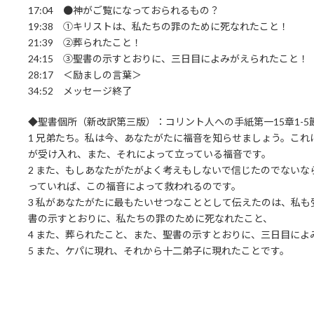
17:04 ●神がご覧になっておられるもの？
19:38 ①キリストは、私たちの罪のために死なれたこと！
21:39 ②葬られたこと！
24:15 ③聖書の示すとおりに、三日目によみがえられたこと！
28:17 ＜励ましの言葉＞
34:52 メッセージ終了
◆聖書個所（新改訳第三版）：コリント人への手紙第一15章1-5
1 兄弟たち。私は今、あなたがたに福音を知らせましょう。こ
が受け入れ、また、それによって立っている福音です。
2 また、もしあなたがたがよく考えもしないで信じたのでない
っていれば、この福音によって救われるのです。
3 私があなたがたに最もたいせつなこととして伝えたのは、私
書の示すとおりに、私たちの罪のために死なれたこと、
4 また、葬られたこと、また、聖書の示すとおりに、三日目によ
5 また、ケパに現れ、それから十二弟子に現れたことです。