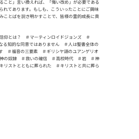
ること」言い換えれば、「悔い改め」が必要である
られてあります。もしも、こういったことにご興味
みことばを説き明かすことで、皆様の霊的成長に貢
信仰とは？ ＃マーティンロイドジョンズ ＃
信仰とは単なる知的な同意ではありません ＃人は聖書全体の
す ＃福音の三要素 ＃ギリシヤ語のユアンゲリオ
神の奴隷 ＃救いの確信 ＃高校時代 ＃岩 ＃神
キリストとともに葬られた ＃キリストと共に葬ら