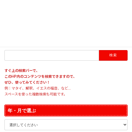
す。
日時：2024年3月10日（日） 第2礼拝後すぐ
種別：総合訓練（消火・避難・通報訓練の要素が入った一連の訓練）
HP内のコンテンツ検索
検
索:
すぐ上の検索バーで、
このHP内のコンテンツを検索できますので、
ぜひ、使ってみてください！
例：マタイ、解釈、イエスの福音、など…
スペースを使った複数検索も可能です。
年・月で選ぶ