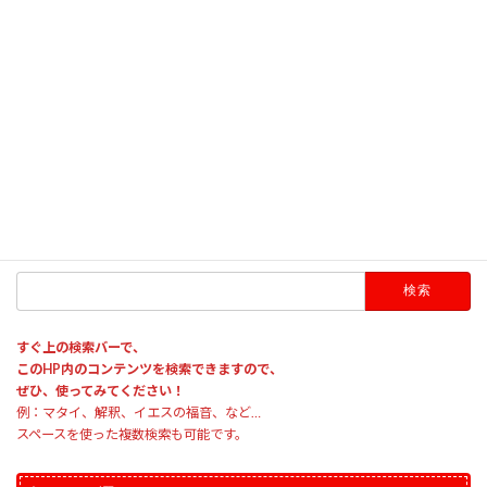
に映し出す予定でおりますので、安心してお越しください。
以下に、3/31に行なわれる「イースター礼拝」の概要についてご説明させて
いただきます。
日時：2024年3月31日（日） 第１礼拝は午前9時半から、 第２礼拝は午前
11時から
費用：当然、無料です！（席上献金などもありません）
HP内のコンテンツ検索
検
索:
すぐ上の検索バーで、
このHP内のコンテンツを検索できますので、
ぜひ、使ってみてください！
例：マタイ、解釈、イエスの福音、など…
スペースを使った複数検索も可能です。