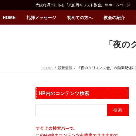
コ
ナ
大阪府堺市にある「八田西キリスト教会」のホームページ
ン
ビ
テ
ゲ
HOME
礼拝メッセージ
初めての方へ
教会の紹介
ン
ー
ツ
シ
へ
ョ
ス
ン
「夜の
キ
に
ッ
移
プ
動
HOME
最新情報
「夜のクリスマス会」の動画配信に
HP内のコンテンツ検索
検
索:
すぐ上の検索バーで、
このHP内のコンテンツを検索できますので、