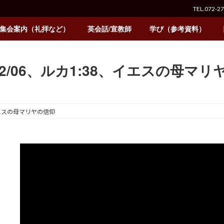
TEL.072-2
集会案内（礼拝など）
英会話/宣教師
学び（参考資料）
/12/06、ルカ1:38、イエスの母マ
、イエスの母マリヤの信仰