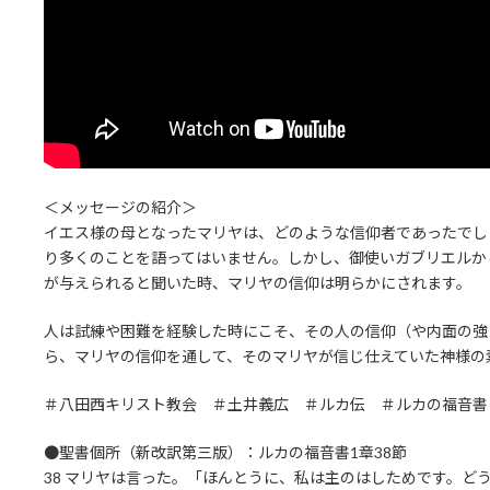
＜メッセージの紹介＞
イエス様の母となったマリヤは、どのような信仰者であったでし
り多くのことを語ってはいません。しかし、御使いガブリエルか
が与えられると聞いた時、マリヤの信仰は明らかにされます。
人は試練や困難を経験した時にこそ、その人の信仰（や内面の強さ
ら、マリヤの信仰を通して、そのマリヤが信じ仕えていた神様の
＃八田西キリスト教会 ＃土井義広 ＃ルカ伝 ＃ルカの福音書
●聖書個所（新改訳第三版）：ルカの福音書1章38節
38 マリヤは言った。「ほんとうに、私は主のはしためです。ど