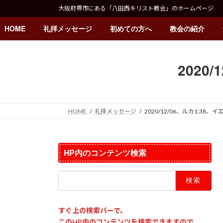
コ
ナ
大阪府堺市にある「八田西キリスト教会」のホームページ
ン
ビ
テ
ゲ
HOME
礼拝メッセージ
初めての方へ
教会の紹介
ン
ー
ツ
シ
へ
ョ
2020
ス
ン
キ
に
ッ
移
プ
動
HOME
礼拝メッセージ
2020/12/06、ルカ1:38
HP内のコンテンツ検索
検
索:
すぐ上の検索バーで、
このHP内のコンテンツを検索できますので、