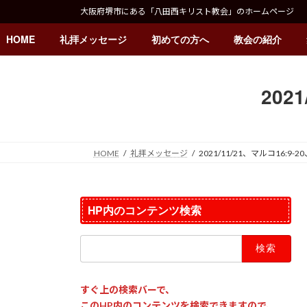
コ
ナ
大阪府堺市にある「八田西キリスト教会」のホームページ
ン
ビ
テ
ゲ
HOME
礼拝メッセージ
初めての方へ
教会の紹介
ン
ー
ツ
シ
へ
ョ
202
ス
ン
キ
に
ッ
移
プ
動
HOME
礼拝メッセージ
2021/11/21、マルコ16:9
HP内のコンテンツ検索
検
索:
すぐ上の検索バーで、
このHP内のコンテンツを検索できますので、